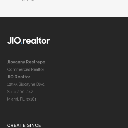
Jiovanny Restrepo
Commercial Realtor
JIO.Realtor
12955 Biscayne Blvd.
Suite 200-242
Miami, FL 33181
CREATE SINCE