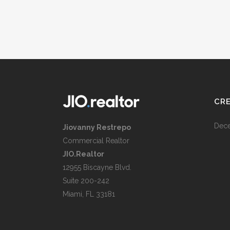
CRE
Dece
Jiovanny Restrepo
Commercial Realtor
JIO.Realtor
12955 Biscayne Blvd.
Suite 200-242
Miami, FL 33181