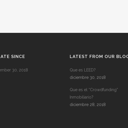
QUE ES EL CAP RATE?
15 marzo, 2018
/
0 Comments
ATE SINCE
LATEST FROM OUR BLO
mber 30, 2018
Que es LEED?
diciembre 30, 2018
Que es el “Crowdfunding”
Inmobiliario?
diciembre 28, 2018