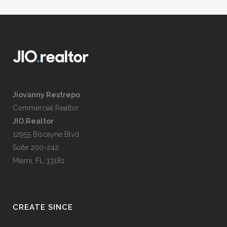
Jiovanny Restrepo
Commercial Realtor
JIO.Realtor
12955 Biscayne Blvd.
Suite 200-242
Miami, FL 33181
CREATE SINCE